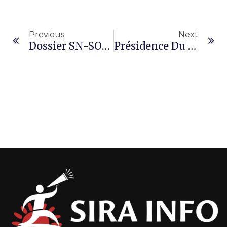
Previous
Next
Dossier SN-SOSUCO : L’actionnaire Majoritaire Accepte Enfin De Céder Ses Parts À L’Etat
Présidence Du Faso : Une Entreprise Tente D’obtenir Un Marché De 153 Millions FCFA Avec Un Faux Document