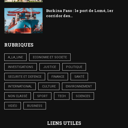
Burkina Faso : le port de Lomé, 1er
corridor des...
RUBRIQUES
A_LA_UNE
ECONOMIE ET SOCIETE
INVESTIGATIONS
JUSTICE
POLITIQUE
SECURITE ET DEFENCE
FINANCE
SANTÉ
INTERNATIONAL
CULTURE
ENVIRONNEMENT
NON CLASSÉ
SPORT
TECH
SCIENCES
VIDÉO
BUSINESS
LIENS UTILES