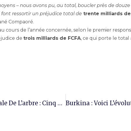
oyens – nous avons pu, au total, boucler près de douze
 font ressortir un préjudice total de
trente milliards d
sané Compaoré.
 au cours de l’année concernée, selon le premier respon
éjudice de
trois milliards de FCFA
, ce qui porte le total
Célébration De La Journée Nationale De L’arbre : Cinq Millions D’arbres, Cinq Millions De Promesses !