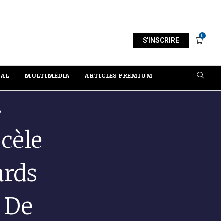
 1ER...
BURKINA FASO : LES 17 G
0
S'INSCRIRE
NAL
MULTIMÉDIA
ARTICLES PREMIUM
s
cèle
ards
 De