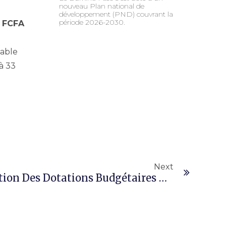
nouveau Plan national de
développement (PND) couvrant la
période 2026-2030.
e FCFA
sable
 à 33
Next
Burkina : Voici L’évolution Des Dotations Budgétaires Des Huit Secteurs Prioritaires Du Gouvernement Entre 2024 Et 2025