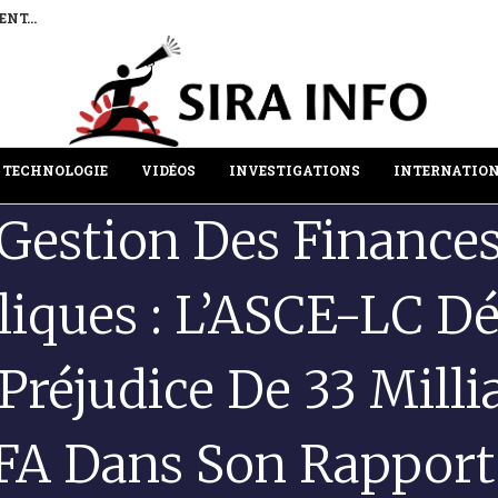
PAR LA...
BURKINA FASO : LE PORT DE LOMÉ,
TECHNOLOGIE
VIDÉOS
INVESTIGATIONS
INTERNATIO
Gestion Des Finance
liques : L’ASCE-LC Dé
Préjudice De 33 Milli
FA Dans Son Rapport