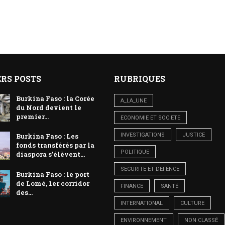
RS POSTS
RUBRIQUES
Burkina Faso : la Corée
A_LA_UNE
du Nord devient le
premier...
ECONOMIE ET SOCIETE
INVESTIGATIONS
JUSTICE
Burkina Faso : Les
fonds transférés par la
POLITIQUE
diaspora s’élèvent...
SECURITE ET DEFENCE
Burkina Faso : le port
de Lomé, 1er corridor
FINANCE
SANTÉ
des...
INTERNATIONAL
CULTURE
ENVIRONNEMENT
NON CLASSÉ