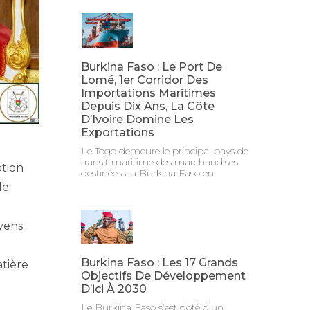
Burkina Faso : Le Port De
Lomé, 1er Corridor Des
Importations Maritimes
Depuis Dix Ans, La Côte
D’Ivoire Domine Les
Exportations
Le Togo demeure le principal pays de
transit maritime des marchandises
ption
destinées au Burkina Faso en
le
oyens
Burkina Faso : Les 17 Grands
tière
Objectifs De Développement
D’ici À 2030
Le Burkina Faso s’est doté d’un