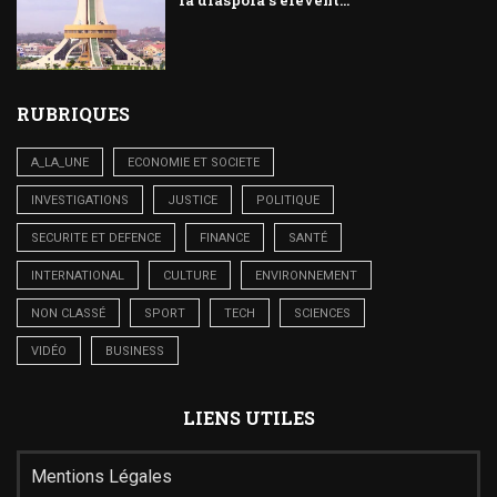
la diaspora s’élèvent...
RUBRIQUES
A_LA_UNE
ECONOMIE ET SOCIETE
INVESTIGATIONS
JUSTICE
POLITIQUE
SECURITE ET DEFENCE
FINANCE
SANTÉ
INTERNATIONAL
CULTURE
ENVIRONNEMENT
NON CLASSÉ
SPORT
TECH
SCIENCES
VIDÉO
BUSINESS
LIENS UTILES
Mentions Légales