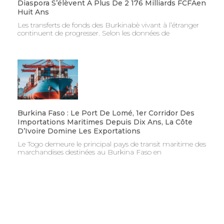
Diaspora S’élèvent À Plus De 2 176 Milliards FCFAen
Huit Ans
Les transferts de fonds des Burkinabè vivant à l’étranger
continuent de progresser. Selon les données de
Burkina Faso : Le Port De Lomé, 1er Corridor Des
Importations Maritimes Depuis Dix Ans, La Côte
D’Ivoire Domine Les Exportations
Le Togo demeure le principal pays de transit maritime des
marchandises destinées au Burkina Faso en