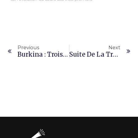
Previous
Next
Burkina : Trois Enseignants-Chercheurs Licenciés De La Fonction Publique Dont Moussa Diallo De La CGT-B
Suite De La Transition/Burkina: Les Députés Proposent La Convocation Des Forces Vives De La Nation Pour Décider