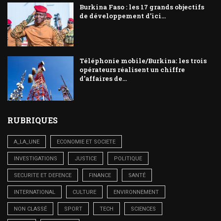
Burkina Faso : les 17 grands objectifs
de développement d’ici...
Téléphonie mobile/Burkina: les trois
opérateurs réalisent un chiffre
d’affaires de...
RUBRIQUES
A_LA_UNE
ECONOMIE ET SOCIETE
INVESTIGATIONS
JUSTICE
POLITIQUE
SECURITE ET DEFENCE
FINANCE
SANTÉ
INTERNATIONAL
CULTURE
ENVIRONNEMENT
NON CLASSÉ
SPORT
TECH
SCIENCES