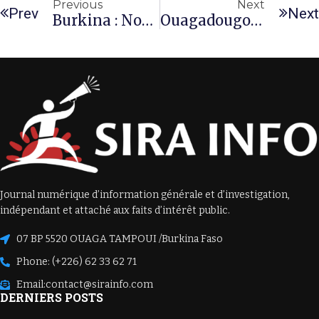
Previous
Next
Prev
Next
Burkina : Non, La SONABHY N’était Pas Privatisée
Ouagadougou : Il Tente De Cambrioler Un Voisin De Quartier Absent Et Est Attrapé Par D’autres Voisins
Journal numérique d’information générale et d’investigation,
indépendant et attaché aux faits d’intérêt public.
07 BP 5520 OUAGA TAMPOUI /Burkina Faso
Phone: (+226) 62 33 62 71
Email:
contact@sirainfo.com
DERNIERS POSTS