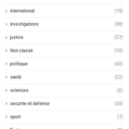
international
(19)
investigations
(58)
justice
(57)
Non classé
(10)
politique
(43)
santé
(22)
sciences
(2)
securite et defence
(30)
sport
(7)