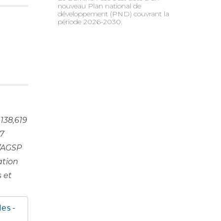
nouveau Plan national de
développement (PND) couvrant la
période 2026-2030.
138,619
7
l’AGSP
ation
 et
des-