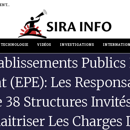
PAR LA...
BURKINA FASO : LE PORT DE LOMÉ,
TECHNOLOGIE
VIDÉOS
INVESTIGATIONS
INTERNATIO
ablissements Publics
at (EPE): Les Respons
 38 Structures Invité
aitriser Les Charges 