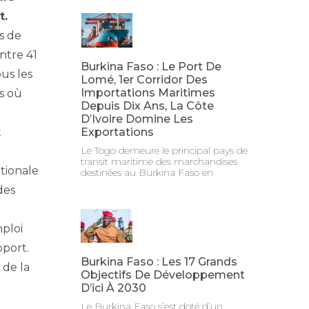
t.
s de
ntre 41
Burkina Faso : Le Port De
ous les
Lomé, 1er Corridor Des
Importations Maritimes
s où
Depuis Dix Ans, La Côte
u
D’Ivoire Domine Les
Exportations
t
Le Togo demeure le principal pays de
transit maritime des marchandises
ationale
destinées au Burkina Faso en
des
mploi
pport.
Burkina Faso : Les 17 Grands
 de la
Objectifs De Développement
D’ici À 2030
Le Burkina Faso s’est doté d’un