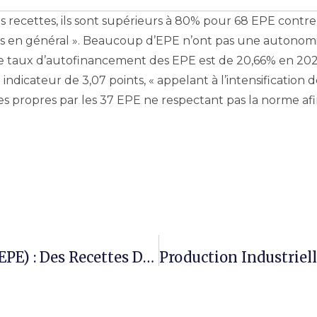
s recettes, ils sont supérieurs à 80% pour 68 EPE contre
ants en général ». Beaucoup d’EPE n’ont pas une autonom
ue le taux d’autofinancement des EPE est de 20,66% en 20
ndicateur de 3,07 points, « appelant à l’intensification d
tes propres par les 37 EPE ne respectant pas la norme af
Etablissements Publics De L’Etat (EPE) : Des Recettes De 430,465 Milliards FCFA En 2023