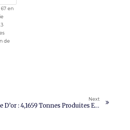
 67 en
ie
23
es
in de
Next
Production Industrielle D’or : 4,1659 Tonnes Produites En Septembre 2024