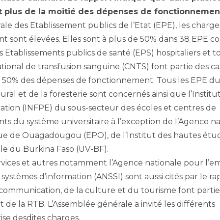
 plus de la moitié des dépenses de fonctionnemen
ale des Etablissement publics de l’Etat (EPE), les charge
 sont élevées. Elles sont à plus de 50% dans 38 EPE co
s Etablissements publics de santé (EPS) hospitaliers et t
tional de transfusion sanguine (CNTS) font partie des ca
 50% des dépenses de fonctionnement. Tous les EPE d
l et de la foresterie sont concernés ainsi que l’Institu
ation (INFPE) du sous-secteur des écoles et centres de
nts du système universitaire à l’exception de l’Agence n
ique de Ouagadougou (EPO), de l’Institut des hautes étu
uelle du Burkina Faso (UV-BF).
rvices et autres notamment l’Agence nationale pour l’e
systèmes d’information (ANSSI) sont aussi cités par le ra
a communication, de la culture et du tourisme font partie
et de la RTB. L’Assemblée générale a invité les différents
se desdites charges.