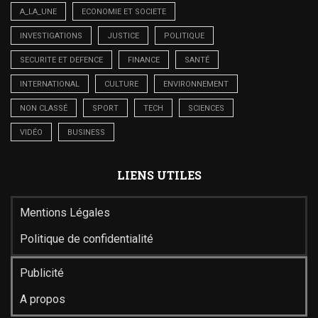
A_LA_UNE
ECONOMIE ET SOCIETE
INVESTIGATIONS
JUSTICE
POLITIQUE
SECURITE ET DEFENCE
FINANCE
SANTÉ
INTERNATIONAL
CULTURE
ENVIRONNEMENT
NON CLASSÉ
SPORT
TECH
SCIENCES
VIDÉO
BUSINESS
LIENS UTILES
Mentions Légales
Politique de confidentialité
Publicité
A propos