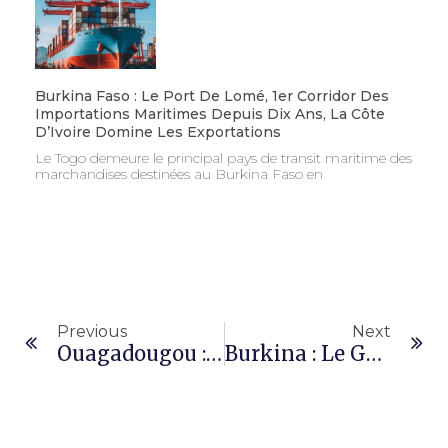
Burkina Faso : Le Port De Lomé, 1er Corridor Des
Importations Maritimes Depuis Dix Ans, La Côte
D’Ivoire Domine Les Exportations
Le Togo demeure le principal pays de transit maritime des
marchandises destinées au Burkina Faso en
Previous
Next
Ouagadougou : Le Tribunal Ordonne La Fermeture Du Célèbre Espace De Prostitution « Allah Ti Kouma »
Burkina : Le Gouvernement Acquiert Un Terrain De Plus De 3 Hectares À 2 Milliards FCFA À Ouaga