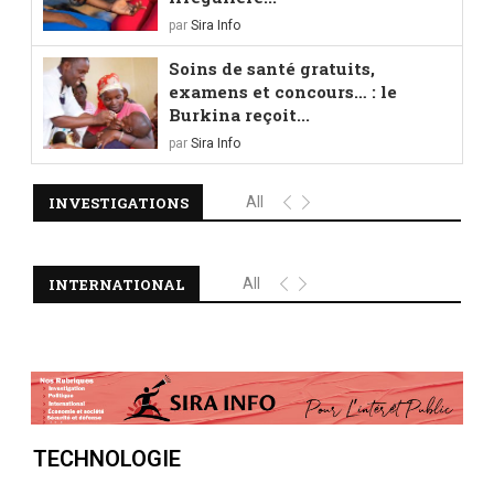
par
Sira Info
Soins de santé gratuits,
examens et concours… : le
Burkina reçoit...
par
Sira Info
INVESTIGATIONS
All
INTERNATIONAL
All
TECHNOLOGIE