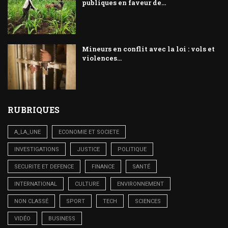
publiques en faveur de...
Mineurs en conflit avec la loi : vols et
violences...
RUBRIQUES
A_LA_UNE
ECONOMIE ET SOCIETE
INVESTIGATIONS
JUSTICE
POLITIQUE
SECURITE ET DEFENCE
FINANCE
SANTÉ
INTERNATIONAL
CULTURE
ENVIRONNEMENT
NON CLASSÉ
SPORT
TECH
SCIENCES
VIDÉO
BUSINESS